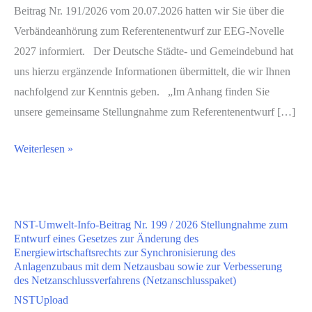
Beitrag Nr. 191/2026 vom 20.07.2026 hatten wir Sie über die
Verbändeanhörung zum Referentenentwurf zur EEG-Novelle
2027 informiert. Der Deutsche Städte- und Gemeindebund hat
uns hierzu ergänzende Informationen übermittelt, die wir Ihnen
nachfolgend zur Kenntnis geben. „Im Anhang finden Sie
unsere gemeinsame Stellungnahme zum Referentenentwurf […]
NST-
Weiterlesen »
Umwelt-
Info-
Beitrag
NST-Umwelt-Info-Beitrag Nr. 199 / 2026 Stellungnahme zum
Nr.
Entwurf eines Gesetzes zur Änderung des
200
Energiewirtschaftsrechts zur Synchronisierung des
Anlagenzubaus mit dem Netzausbau sowie zur Verbesserung
/2026
des Netzanschlussverfahrens (Netzanschlusspaket)
Stellungnahme
NSTUpload
zum