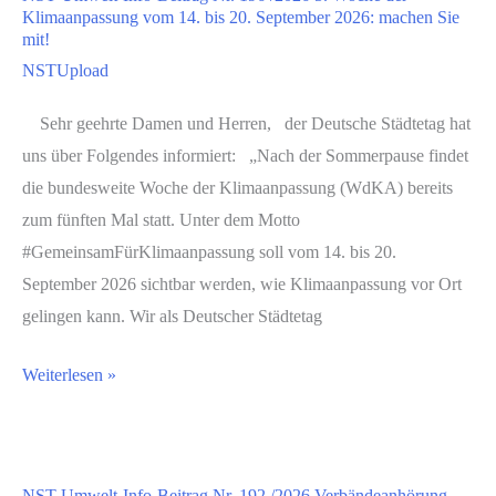
Nr.
des
Klimaanpassung vom 14. bis 20. September 2026: machen Sie
195
mit!
Naturschutzes
/
NSTUpload
und
2026
der
Sehr geehrte Damen und Herren, der Deutsche Städtetag hat
Entwurf
Landschaftspflege
uns über Folgendes informiert: „Nach der Sommerpause findet
des
und
die bundesweite Woche der Klimaanpassung (WdKA) bereits
KTF-
zur
zum fünften Mal statt. Unter dem Motto
Wirtschaftsplans
Änderung
#GemeinsamFürKlimaanpassung soll vom 14. bis 20.
2027
der
September 2026 sichtbar werden, wie Klimaanpassung vor Ort
und
Verordnung
gelingen kann. Wir als Deutscher Städtetag
Reform
auf
der
verschiedenen
NST-
Weiterlesen »
BEG:
Gebieten
Umwelt-
Erste
der
Info-
Einschätzung
Gefahrenabwehr
Beitrag
aus
NST-Umwelt-Info-Beitrag Nr. 192 /2026 Verbändeanhörung