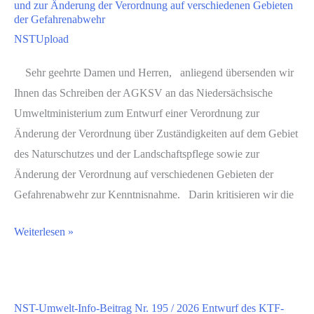
und zur Änderung der Verordnung auf verschiedenen Gebieten
/
Stromsektor
der Gefahrenabwehr
2026
(EEG
NSTUpload
Stellungnahme
2027)
zum
Sehr geehrte Damen und Herren, anliegend übersenden wir
Entwurf
Ihnen das Schreiben der AGKSV an das Niedersächsische
eines
Umweltministerium zum Entwurf einer Verordnung zur
Gesetzes
Änderung der Verordnung über Zuständigkeiten auf dem Gebiet
zur
des Naturschutzes und der Landschaftspflege sowie zur
Änderung
Änderung der Verordnung auf verschiedenen Gebieten der
des
Gefahrenabwehr zur Kenntnisnahme. Darin kritisieren wir die
Energiewirtschaftsrechts
NST-
zur
Weiterlesen »
Umwelt-
Synchronisierung
Info-
des
Beitrag
Anlagenzubaus
NST-Umwelt-Info-Beitrag Nr. 195 / 2026 Entwurf des KTF-
Nr.
mit