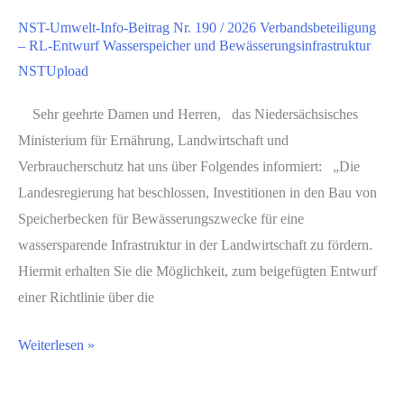
303
vor
NST-Umwelt-Info-Beitrag Nr. 190 / 2026 Verbandsbeteiligung
/2026
– RL-Entwurf Wasserspeicher und Bewässerungsinfrastruktur
Referentenentwurf
NSTUpload
einer
Verordnung
Sehr geehrte Damen und Herren, das Niedersächsisches
zur
Ministerium für Ernährung, Landwirtschaft und
Novelle
Verbraucherschutz hat uns über Folgendes informiert: „Die
der
Landesregierung hat beschlossen, Investitionen in den Bau von
Ersatzbaustoffverordnung
Speicherbecken für Bewässerungszwecke für eine
wassersparende Infrastruktur in der Landwirtschaft zu fördern.
Hiermit erhalten Sie die Möglichkeit, zum beigefügten Entwurf
einer Richtlinie über die
NST-
Weiterlesen »
Umwelt-
Info-