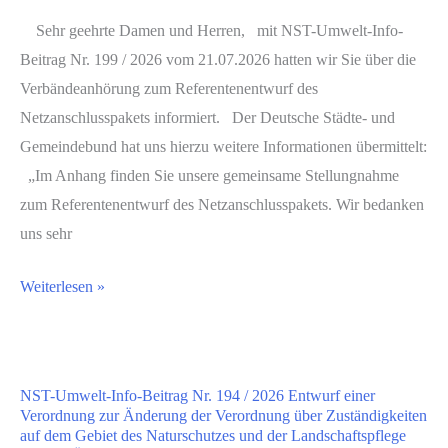
Entwurf
Sehr geehrte Damen und Herren, mit NST-Umwelt-Info-
eines
Beitrag Nr. 199 / 2026 vom 21.07.2026 hatten wir Sie über die
Gesetzes
Verbändeanhörung zum Referentenentwurf des
für
Netzanschlusspakets informiert. Der Deutsche Städte- und
einen
Gemeindebund hat uns hierzu weitere Informationen übermittelt:
planbaren,
„Im Anhang finden Sie unsere gemeinsame Stellungnahme
kosteneffizienten,
zum Referentenentwurf des Netzanschlusspakets. Wir bedanken
netzverträglichen
uns sehr
und
NST-
marktorientierten
Weiterlesen »
Umwelt-
Ausbau
Info-
der
Beitrag
erneuerbaren
NST-Umwelt-Info-Beitrag Nr. 194 / 2026 Entwurf einer
Nr.
Energien
Verordnung zur Änderung der Verordnung über Zuständigkeiten
199
im
auf dem Gebiet des Naturschutzes und der Landschaftspflege