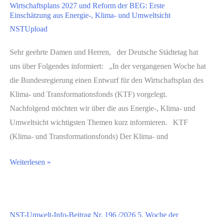
Wirtschaftsplans 2027 und Reform der BEG: Erste
194
dem
Einschätzung aus Energie-, Klima- und Umweltsicht
/
Netzausbau
NSTUpload
2026
sowie
Sehr geehrte Damen und Herren, der Deutsche Städtetag hat
Entwurf
zur
uns über Folgendes informiert: „In der vergangenen Woche hat
einer
Verbesserung
die Bundesregierung einen Entwurf für den Wirtschaftsplan des
Verordnung
des
Klima- und Transformationsfonds (KTF) vorgelegt.
zur
Netzanschlussverfahrens
Nachfolgend möchten wir über die aus Energie-, Klima- und
Änderung
(Netzanschlusspaket)
Umweltsicht wichtigsten Themen kurz informieren. KTF
der
(Klima- und Transformationsfonds) Der Klima- und
Verordnung
über
NST-
Weiterlesen »
Zuständigkeiten
Umwelt-
auf
Info-
dem
Beitrag
Gebiet
NST-Umwelt-Info-Beitrag Nr. 196 /2026 5. Woche der