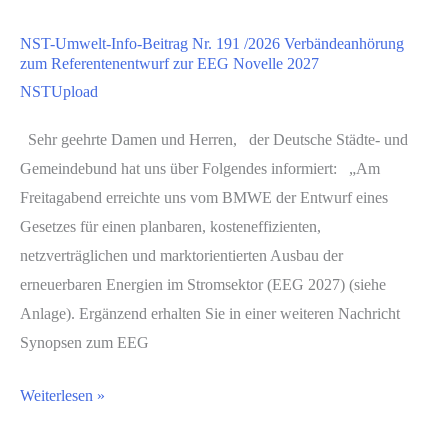
Beitrag
NST-Umwelt-Info-Beitrag Nr. 191 /2026 Verbändeanhörung
Nr.
zum Referentenentwurf zur EEG Novelle 2027
190
NSTUpload
/
2026
Sehr geehrte Damen und Herren, der Deutsche Städte- und
Verbandsbeteiligung
Gemeindebund hat uns über Folgendes informiert: „Am
–
Freitagabend erreichte uns vom BMWE der Entwurf eines
RL-
Gesetzes für einen planbaren, kosteneffizienten,
Entwurf
netzverträglichen und marktorientierten Ausbau der
Wasserspeicher
erneuerbaren Energien im Stromsektor (EEG 2027) (siehe
und
Anlage). Ergänzend erhalten Sie in einer weiteren Nachricht
Bewässerungsinfrastruktur
Synopsen zum EEG
NST-
Weiterlesen »
Umwelt-