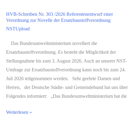
Beitrag
HVB-Schreiben Nr. 303 /2026 Referentenentwurf einer
Nr.
Verordnung zur Novelle der Ersatzbaustoffverordnung
193
NSTUpload
/2026
EU-
Das Bundesumweltministerium novelliert die
Kommission
Ersatzbaustoffverordnung. Es besteht die Möglichkeit der
legt
Stellungnahme bis zum 3. August 2026. Auch an unserer NST-
Reform
Umfrage zur Ersatzbaustoffverordnung kann noch bis zum 24.
des
Juli 2026 teilgenommen werden. Sehr geehrte Damen und
Europäischen
Herren, der Deutsche Städte- und Gemeindebund hat uns über
Emissionshandels
Folgendes informiert: „Das Bundesumweltministerium hat die
mit
HVB-
Weiterlesen »
Einbeziehung
Schreiben
der
Nr.
Siedlungsabfälle