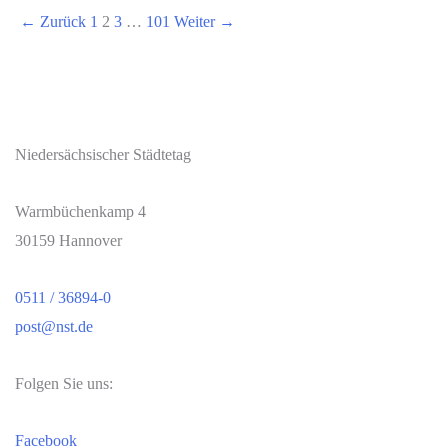
Info-
←
Zurück
1
2
3
…
101
Weiter
→
Beitrag
Nr.
191
/2026
Verbändeanhörung
Niedersächsischer Städtetag
zum
Referentenentwurf
Warmbüchenkamp 4
zur
30159 Hannover
EEG
Novelle
0511 / 36894-0
2027
post@nst.de
Folgen Sie uns:
Facebook