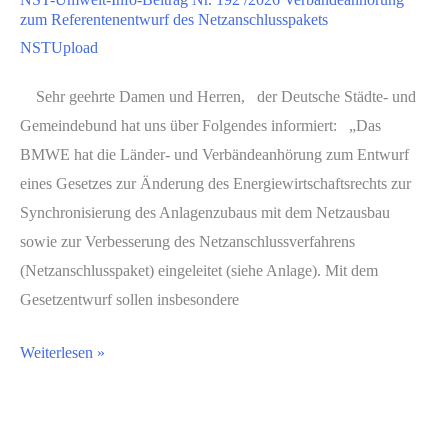
Nr.
Energie-,
zum Referentenentwurf des Netzanschlusspakets
196
Klima-
NSTUpload
/2026
und
5.
Sehr geehrte Damen und Herren, der Deutsche Städte- und
Umweltsicht
Woche
Gemeindebund hat uns über Folgendes informiert: „Das
der
BMWE hat die Länder- und Verbändeanhörung zum Entwurf
Klimaanpassung
eines Gesetzes zur Änderung des Energiewirtschaftsrechts zur
vom
Synchronisierung des Anlagenzubaus mit dem Netzausbau
14.
sowie zur Verbesserung des Netzanschlussverfahrens
bis
(Netzanschlusspaket) eingeleitet (siehe Anlage). Mit dem
20.
Gesetzentwurf sollen insbesondere
September
NST-
Weiterlesen »
2026:
Umwelt-
machen
Info-
Sie
Beitrag
mit!