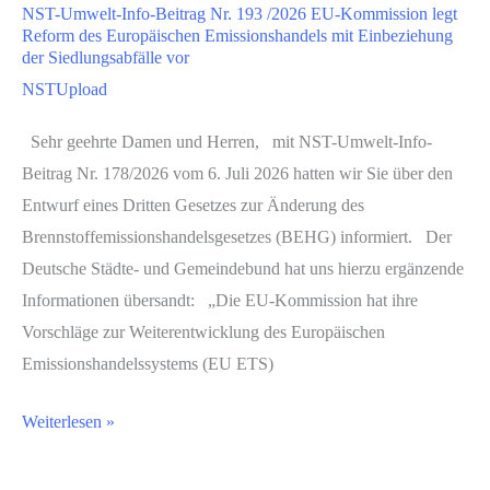
NST-Umwelt-Info-Beitrag Nr. 193 /2026 EU-Kommission legt
Nr.
Reform des Europäischen Emissionshandels mit Einbeziehung
192
der Siedlungsabfälle vor
/2026
NSTUpload
Verbändeanhörung
Sehr geehrte Damen und Herren, mit NST-Umwelt-Info-
zum
Beitrag Nr. 178/2026 vom 6. Juli 2026 hatten wir Sie über den
Referentenentwurf
Entwurf eines Dritten Gesetzes zur Änderung des
des
Brennstoffemissionshandelsgesetzes (BEHG) informiert. Der
Netzanschlusspakets
Deutsche Städte- und Gemeindebund hat uns hierzu ergänzende
Informationen übersandt: „Die EU-Kommission hat ihre
Vorschläge zur Weiterentwicklung des Europäischen
Emissionshandelssystems (EU ETS)
NST-
Weiterlesen »
Umwelt-
Info-