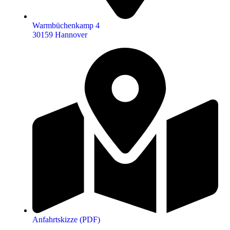
Warmbüchenkamp 4
30159 Hannover
Anfahrtskizze (PDF)