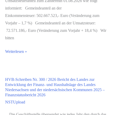
Umsatzsteueranteil zum Zahltermin 01.08.2026 wie folgt
2026
informiert: Gemeindeanteil an der
Einkommensteuer: 502.667.523,- Euro (Veränderung zum
Vorjahr – 1,7 %) Gemeindeanteil an der Umsatzsteuer:
72.571.186,- Euro (Veränderung zum Vorjahr + 18,4 %) Wir
bitten
NST-
Weiterlesen »
Info-
Beitrag
Nr.
HVB-Schreiben Nr. 300 / 2026 Bericht des Landes zur
2.60
Entwicklung der Finanz- und Haushaltslage des Landes
/
Niedersachsen und der niedersächsischen Kommunen 2025 –
Finanzstatusbericht 2026
2026
NSTUpload
Einkommen-
und
Die Geschäftsstelle übersendet wie jedes Jahr den durch das