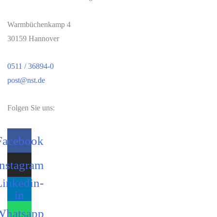
der
Modellrechnungen
Warmbüchenkamp 4
zum
30159 Hannover
Gemeindeanteil
an
0511 / 36894-0
der
post@nst.de
Einkommensteuer
auf
Folgen Sie uns:
Basis
der
Facebook
Einkommensteuerstatistik
Instagram
2022
Linkedin-
in
Whatsapp