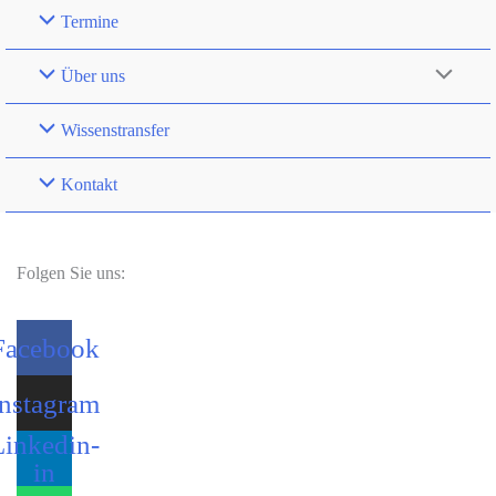
Termine
Über uns
Wissenstransfer
Kontakt
Folgen Sie uns:
Facebook
Instagram
Linkedin-
in