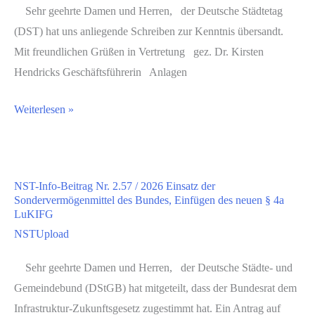
Sehr geehrte Damen und Herren, der Deutsche Städtetag
vor
Finanzstatusbericht
(DST) hat uns anliegende Schreiben zur Kenntnis übersandt.
betrügerischen
2026
Mit freundlichen Grüßen in Vertretung gez. Dr. Kirsten
Phishing-
Hendricks Geschäftsführerin Anlagen
Mails
zu
NST-
Weiterlesen »
angeblichen
Info-
Betriebsprüfungen
Beitrag
Nr.
NST-Info-Beitrag Nr. 2.57 / 2026 Einsatz der
2.58
Sondervermögenmittel des Bundes, Einfügen des neuen § 4a
/
LuKIFG
2026
NSTUpload
Auswertung
Sehr geehrte Damen und Herren, der Deutsche Städte- und
der
Gemeindebund (DStGB) hat mitgeteilt, dass der Bundesrat dem
Modellrechnungen
Infrastruktur-Zukunftsgesetz zugestimmt hat. Ein Antrag auf
zum