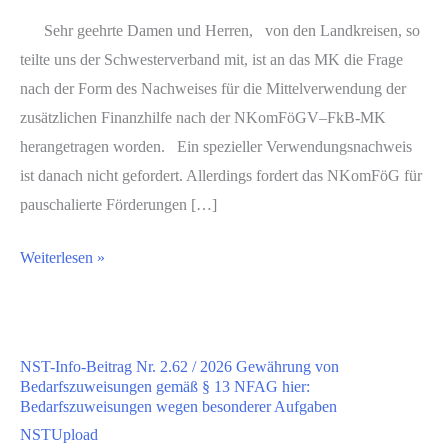
Sehr geehrte Damen und Herren, von den Landkreisen, so
teilte uns der Schwesterverband mit, ist an das MK die Frage
nach der Form des Nachweises für die Mittelverwendung der
zusätzlichen Finanzhilfe nach der NKomFöGV–FkB-MK
herangetragen worden. Ein spezieller Verwendungsnachweis
ist danach nicht gefordert. Allerdings fordert das NKomFöG für
pauschalierte Förderungen […]
HVB-
Weiterlesen »
Schreiben
Nr.
311
NST-Info-Beitrag Nr. 2.62 / 2026 Gewährung von
/
Bedarfszuweisungen gemäß § 13 NFAG hier:
2026
Bedarfszuweisungen wegen besonderer Aufgaben
Finanzhilfe
NSTUpload