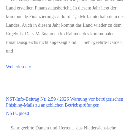
Umsatzsteueranteil
Land erstellten Finanzstatusbericht. In diesem Jahr liegt der
zum
kommunale Finanzierungssaldo rd. 1,5 Mrd. unterhalb dem des
Zahltermin
Landes. Auch in diesem Jahr kommt das Land wieder zu dem
01.08.2026
Ergebnis. Dass Maßnahmen im Rahmen des kommunalen
Finanzausgleichs nicht angezeigt sind. Sehr geehrte Damen
und
HVB-
Weiterlesen »
Schreiben
Nr.
300
NST-Info-Beitrag Nr. 2.59 / 2026 Warnung vor betrügerischen
/
Phishing-Mails zu angeblichen Betriebsprüfungen
2026
NSTUpload
Bericht
des
Sehr geehrte Damen und Herren, das Niedersächsische