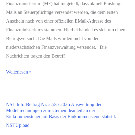
Landes
Finanzministerium (MF) hat mitgeteilt, dass aktuell Phishing-
zur
Mails an Steuerpflichtige versendet werden, die dem ersten
Entwicklung
Anschein nach von einer offiziellen EMail-Adresse des
der
Finanzministeriums stammen. Hierbei handelt es sich um einen
Finanz-
Betrugsversuch. Die Mails wurden nicht von der
und
niedersächsischen Finanzverwaltung versendet. Die
Haushaltslage
Nachrichten tragen den Betreff
des
NST-
Weiterlesen »
Landes
Info-
Niedersachsen
Beitrag
und
Nr.
der
NST-Info-Beitrag Nr. 2.58 / 2026 Auswertung der
2.59
niedersächsischen
Modellrechnungen zum Gemeindeanteil an der
/
Kommunen
Einkommensteuer auf Basis der Einkommensteuerstatistik
2026
2025
NSTUpload
Warnung
–