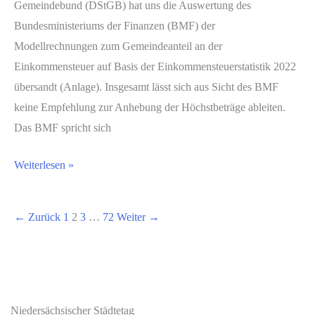
Gemeindebund (DStGB) hat uns die Auswertung des
Kraft
Bundesministeriums der Finanzen (BMF) der
treten
Modellrechnungen zum Gemeindeanteil an der
Einkommensteuer auf Basis der Einkommensteuerstatistik 2022
übersandt (Anlage). Insgesamt lässt sich aus Sicht des BMF
keine Empfehlung zur Anhebung der Höchstbeträge ableiten.
Das BMF spricht sich
NST-
Weiterlesen »
Info-
Beitrag
←
Zurück
1
2
3
…
72
Weiter
→
Nr.
2.55
/
2026
Auswertung
Niedersächsischer Städtetag