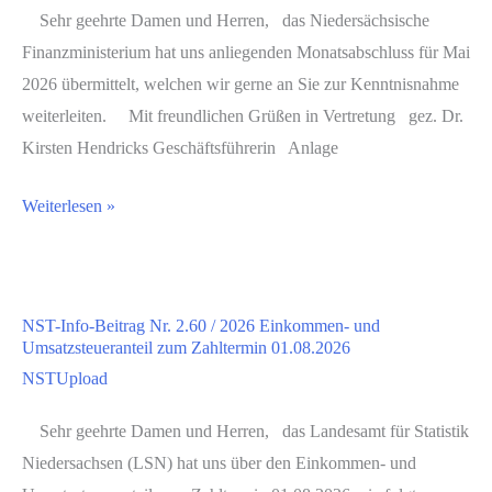
Gewährung
Sehr geehrte Damen und Herren, das Niedersächsische
von
Finanzministerium hat uns anliegenden Monatsabschluss für Mai
Bedarfszuweisungen
2026 übermittelt, welchen wir gerne an Sie zur Kenntnisnahme
gemäß
weiterleiten. Mit freundlichen Grüßen in Vertretung gez. Dr.
§
Kirsten Hendricks Geschäftsführerin Anlage
13
NST-
Weiterlesen »
NFAG
Info-
hier:
Beitrag
Bedarfszuweisungen
Nr.
wegen
NST-Info-Beitrag Nr. 2.60 / 2026 Einkommen- und
2.61
besonderer
Umsatzsteueranteil zum Zahltermin 01.08.2026
/
Aufgaben
NSTUpload
2026
Monatsabschluss
Sehr geehrte Damen und Herren, das Landesamt für Statistik
Steuereinnahmen
Niedersachsen (LSN) hat uns über den Einkommen- und
Mai