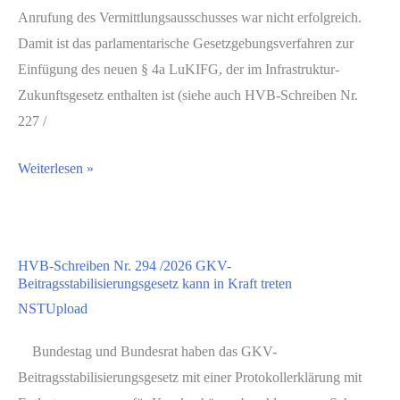
Anrufung des Vermittlungsausschusses war nicht erfolgreich.
Gemeindeanteil
Damit ist das parlamentarische Gesetzgebungsverfahren zur
an
Einfügung des neuen § 4a LuKIFG, der im Infrastruktur-
der
Zukunftsgesetz enthalten ist (siehe auch HVB-Schreiben Nr.
Einkommensteuer
227 /
auf
Basis
NST-
Weiterlesen »
der
Info-
Einkommensteuerstatistik
Beitrag
Nr.
HVB-Schreiben Nr. 294 /2026 GKV-
2.57
Beitragsstabilisierungsgesetz kann in Kraft treten
/
NSTUpload
2026
Einsatz
Bundestag und Bundesrat haben das GKV-
der
Beitragsstabilisierungsgesetz mit einer Protokollerklärung mit