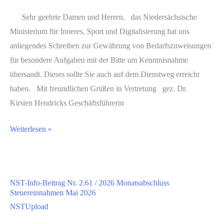
Kindertagesstätten
Sehr geehrte Damen und Herren, das Niedersächsische
nach
Ministerium für Inneres, Sport und Digitalisierung hat uns
NKomFöGV-
anliegendes Schreiben zur Gewährung von Bedarfszuweisungen
FkB-
für besondere Aufgaben mit der Bitte um Kenntnisnahme
MK;
übersandt. Dieses sollte Sie auch auf dem Dienstweg erreicht
hier
haben. Mit freundlichen Grüßen in Vertretung gez. Dr.
Nachweis
Kirsten Hendricks Geschäftsführerin
NST-
Weiterlesen »
Info-
Beitrag
Nr.
NST-Info-Beitrag Nr. 2.61 / 2026 Monatsabschluss
2.62
Steuereinnahmen Mai 2026
/
NSTUpload
2026