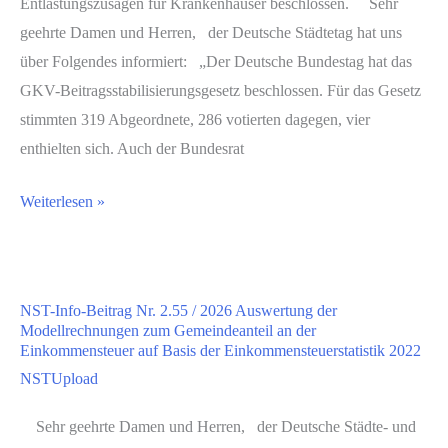
Sondervermögenmittel
Entlastungszusagen für Krankenhäuser beschlossen. Sehr
des
geehrte Damen und Herren, der Deutsche Städtetag hat uns
Bundes,
über Folgendes informiert: „Der Deutsche Bundestag hat das
Einfügen
GKV-Beitragsstabilisierungsgesetz beschlossen. Für das Gesetz
des
stimmten 319 Abgeordnete, 286 votierten dagegen, vier
neuen
enthielten sich. Auch der Bundesrat
§
HVB-
Weiterlesen »
4a
Schreiben
LuKIFG
Nr.
294
NST-Info-Beitrag Nr. 2.55 / 2026 Auswertung der
/2026
Modellrechnungen zum Gemeindeanteil an der
GKV-
Einkommensteuer auf Basis der Einkommensteuerstatistik 2022
Beitragsstabilisierungsgesetz
NSTUpload
kann
Sehr geehrte Damen und Herren, der Deutsche Städte- und
in