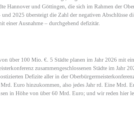
dte
Hannover und Göttingen
, die sich im Rahmen der Obe
4 und 2025
übersteigt die Zahl der negativen Abschlüsse d
mit einer Ausnahme –
durchgehend
defizitär
.
 von über 100 Mio. €.
5
Städte planen im Jahr 2026 mit ei
meisterkonferenz zusammengeschlossenen Städte
im
Jahr 20
stizierten Defizite aller in der Oberbürgermeisterkonfere
2
Mrd. Euro
hinzukommen
, also jedes Jahr rd. Eine Mrd. E
hsen in Höhe von
über
60
Mrd
. Euro
; und wir reden hier l