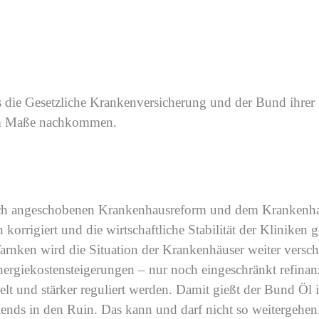
s
die Gesetzliche Krankenversicherung
und
der
Bund
ihrer
em Maße nach
kommen
.
ch
angeschobenen
Krankenhausreform und dem Krankenhau
h
korrigier
t
und die wirtschaftliche Stabilität der Kliniken
g
arnken
wird
die Situation der Krankenhäuser weiter versch
ergiekosten
steigerungen
–
nur noch eingeschränkt
refinan
t und stärker reguliert werden.
Damit
gieß
t der
Bund Öl in
lends
in den Ruin. Das kann und darf nicht so weitergehen