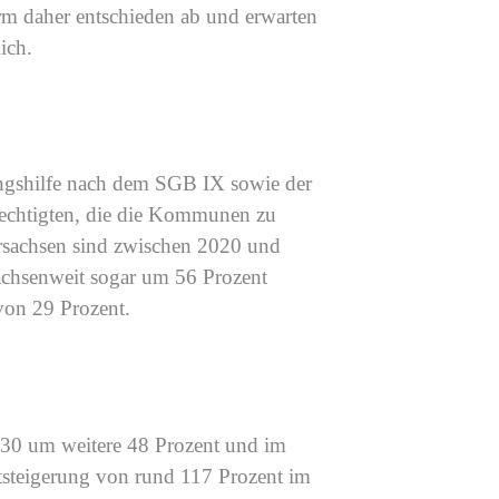
orm
daher
entschieden
ab
und erwarten
lich
.
ungshilfe nach dem SGB IX sowie der
rechtigten, die die Kommunen zu
rsachsen sind
zwischen 2020 und
achsenweit sogar um
56 Prozent
on 29 Prozent
.
030
um weitere 48 Prozent und im
tsteigerung von rund 117 Prozent im