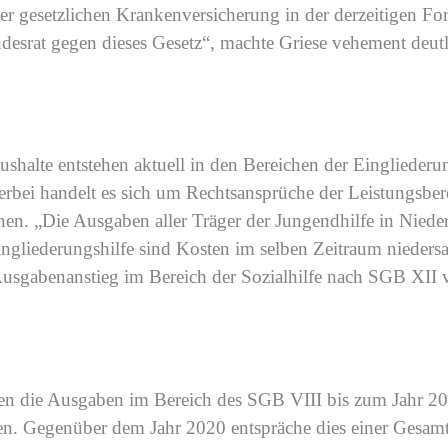
 der gesetzlichen Krankenversicherung in der derzeitigen F
desrat gegen dieses Gesetz
“, machte Griese vehement deut
ushalte entstehen
aktuell
in den Bereichen der Einglieder
erbei handelt es sich um Rechtsansprüche
der Leistungsbe
nnen.
„D
ie Ausgaben
aller
Träger der
Jungendhilfe
in Niede
ingliederungshilfe
sind
Kosten
im selben Zeitraum
nieders
usgabenanstieg
im Bereich
der Sozialhilfe nach
SGB XII v
en
die Ausgaben im Bereich des SGB VIII
bis
zum Jahr 2
en
. Gegenüber dem Jahr 2020 entspräche dies einer Gesam