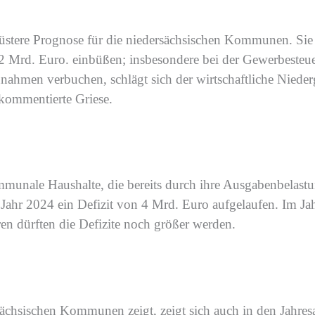
düstere
Prognose
für die niedersächsischen Kommunen
. Si
 2 Mrd. Euro.
einbüßen; insbesondere bei der Gewerbesteue
nnahmen verbuchen, schlägt sich d
er wirtschaftliche Nied
kommentierte Griese.
mmunale Haushalte, die bereits durch ihre
Ausgabenbelast
Jahr 2
024 ein Defizit von 4 Mrd. Euro aufgelaufen
. Im Ja
n dürften die Defizite noch größer werden.
sächsischen Kommunen zeigt, zeigt sich auch in den Jahres