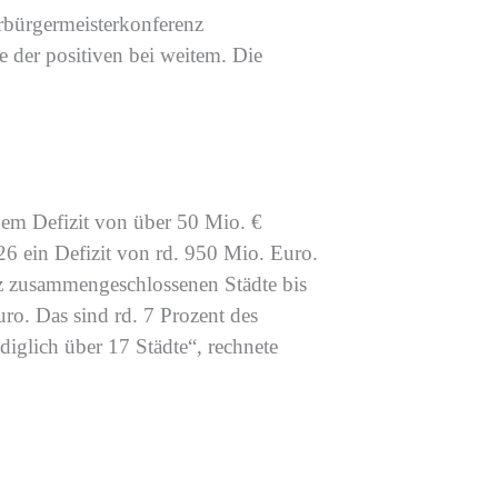
rbürgermeisterkonferenz
ie der positiven
bei weitem
.
Die
nem Defizit von über 50 Mio. €
26
ein Defizit von
rd. 950 Mio. Euro.
nz zusammengeschlossenen Städte bis
uro
.
Das sind
rd
. 7
Prozent des
ediglich
über
17 Städte
“, rechnete