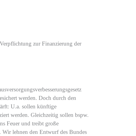
Verpflichtung
zur Finanzierung der
sversorgungsverbesserungsgesetz
esichert werden
. Doch
durch den
ärft:
U.a. sollen k
ünftige
ziert
werden. Gleichzeitig sollen
bspw.
s Feuer und treib
t
große
.
Wir lehnen den Entwurf des Bundes