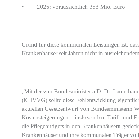
•
2026:
voraussichtlich
358 Mio.
Euro
Grund für diese kommunalen Leistungen ist, das
Krankenhäuser
seit Jahren nicht in ausreichend
„
Mit der
von Bundesminister a.D. Dr.
Lauterbau
(KHVVG)
sollte
diese Fehlentwicklung
eigentlic
aktuellen
Gesetzentwurf von
Bundesministerin
W
Kostensteigerungen
–
insbesondere Tarif
–
und
En
die Pflegebudgets in den Krankenhäusern gedeckel
Krankenhäuser und ihre kommunalen Träger
vol