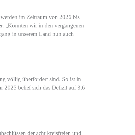
e werden im Zeitraum von
2026 bis
r
.
„
Konnten wir in den vergangenen
ergang in unserem Land
nun
auch
ung
völlig überfordert sind. So
ist in
hr
2025
belief sich das Defizit auf 3,6
a
bschlüssen
der
acht kreisfreien und