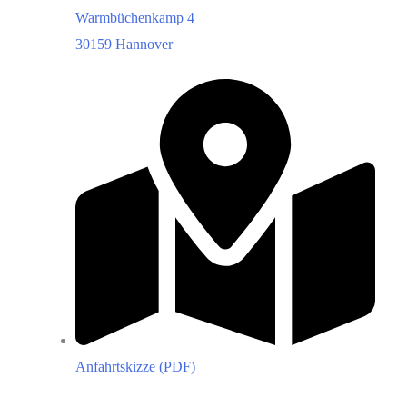
Warmbüchenkamp 4
30159 Hannover
Anfahrtskizze (PDF)